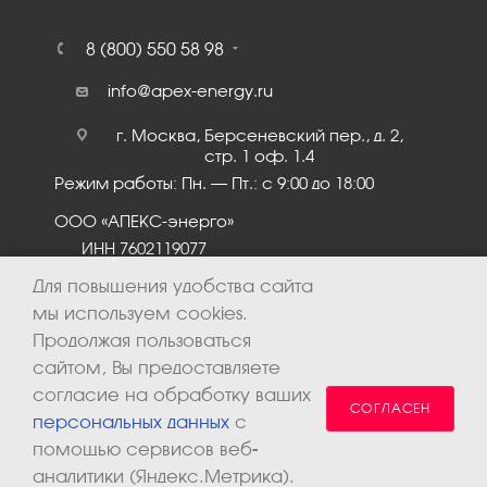
8 (800) 550 58 98
info@apex-energy.ru
г. Москва, Берсеневский пер., д. 2,
стр. 1 оф. 1.4
Режим работы: Пн. – Пт.: с 9:00 до 18:00
ООО «АПЕКС-энерго»
ИНН 7602119077
КПП 760201001
Для повышения удобства сайта
мы используем cookies.
Продолжая пользоваться
сайтом, Вы предоставляете
согласие на обработку ваших
СОГЛАСЕН
персональных данных
с
помощью сервисов веб-
аналитики (Яндекс.Метрика).
2026 © ООО «Апекс-энерго». Все права защищены.