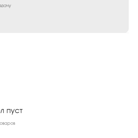
адачу
л пуст
товаров