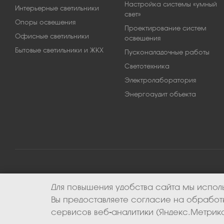
Настройка системы «умный
Интерьерные светильники
свет»
Опоры освещения
Проектирование систем
Офисные светильники
освещения
Бытовые светильники и ЖКХ
Пусконаладочные работы
Светотехника
Электролаборатория
Энергоаудит объекта
Для повышения удобства сайта мы исполь
2026 © ООО «Апекс-энерго». Все права защищены.
Вы предоставляете согласие на обрабо
сервисов веб-аналитики (Яндекс.Метрика