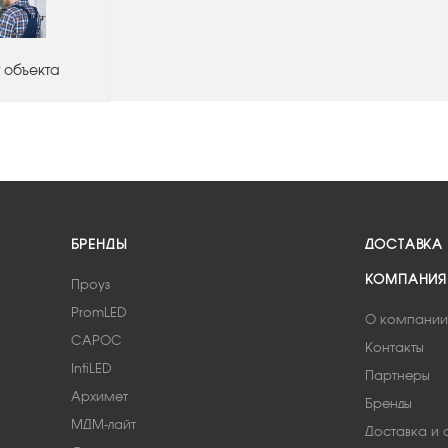
 объекта
БРЕНДЫ
ДОСТАВКА
КОМПАНИЯ
Проуз
PromLED
О компании
САРОС
Контакты
IntiLED
Партнеры
Архимет
Бренды
МДМ-лайт
Доставка и 