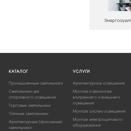
Энергоаудит
КАТАЛОГ
УСЛУГИ
Промышленные светильники
Архитектурное освещение
Светильники для
Монтаж и демонтаж
спортивного освещения
внутреннего и внешнего
освещения
Торговые светильники
Монтаж систем освещения
Уличные светильники
Монтаж электрощитового
Архитектурные (фасадные)
оборудования
светильники