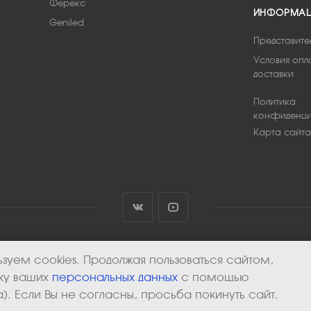
Ферекс
ИНФОРМА
Geniled
Представите
Условия опл
доставки
Политика
конфиденци
Карта сайта
зуем cookies. Продолжая пользоваться сайтом,
тку ваших
персональных данных
с помощью
). Если Вы не согласны, просьба покинуть сайт.